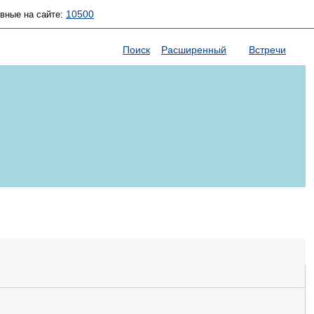
10500
ивные на сайте:
Поиск
Расширенный
Встречи