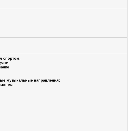
я спортом:
улки
вание
ые музыкальные направления:
 металл