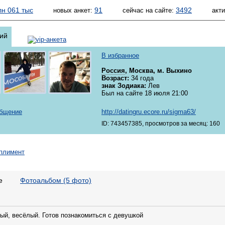
лн 061 тыс
91
3492
новых анкет:
сейчас на сайте:
акт
ий
В избранное
Россия
, Москва, м. Выхино
Возраст:
34 года
знак Зодиака:
Лев
Был на сайте 18 июля 21:00
общение
http://datingru.ecore.ru/sigma63/
ID: 743457385, просмотров за месяц: 160
е
Фотоальбом (5 фото)
ый, весёлый. Готов познакомиться с девушкой