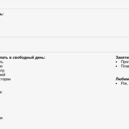
ь:
елать в свободный день:
Заняти
ть
Прог
но
Пла
атр
зей
сторан
Любим
Рок,
ы:
ия